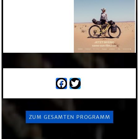
Engel | deutsch mit engl.
UT | Um 20:30 auch
Indoor
Facebook
Twitter
ZUM GESAMTEN PROGRAMM