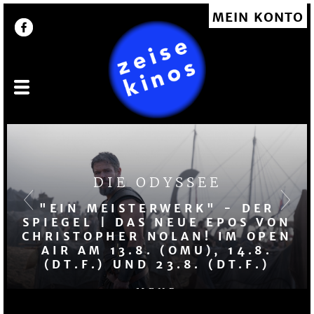
Direkt
MEIN KONTO
User account menu
zum
Inhalt
DIE ODYSSEE
"EIN MEISTERWERK" - DER
SPIEGEL | DAS NEUE EPOS VON
CHRISTOPHER NOLAN! IM OPEN
AIR AM 13.8. (OMU), 14.8.
(DT.F.) UND 23.8. (DT.F.)
MEHR