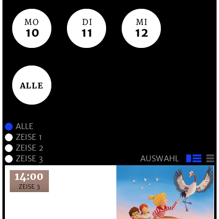
10
11
12
ALLE
AUSWAHL
14:00
ZEISE 3