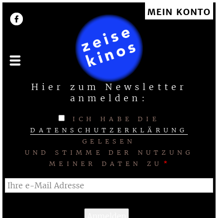
Direkt
MEIN KONTO
User account menu
zum
Inhalt
Hier zum Newsletter
anmelden:
ICH HABE DIE
DATENSCHUTZERKLÄRUNG
GELESEN
UND STIMME DER NUTZUNG
MEINER DATEN ZU