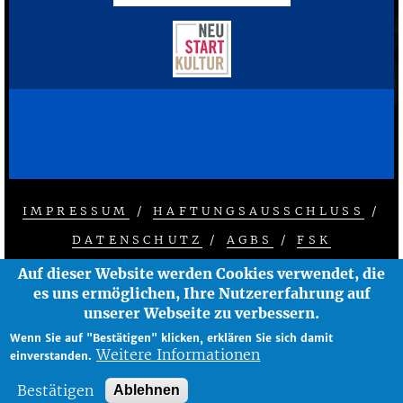
IMPRESSUM
/
HAFTUNGSAUSSCHLUSS
/
FOOTER
DATENSCHUTZ
/
AGBS
/
FSK
MENU
© 2026 ZEISE KINOS - ÄNDERUNGEN
Auf dieser Website werden Cookies verwendet, die
es uns ermöglichen, Ihre Nutzererfahrung auf
VORBEHALTEN
unserer Webseite zu verbessern.
ANGETRIEBEN DURCH
DRUPAL
Wenn Sie auf "Bestätigen" klicken, erklären Sie sich damit
Weitere Informationen
einverstanden.
Bestätigen
Ablehnen