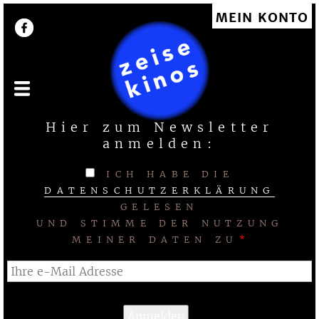
Direkt
MEIN KONTO
User account menu
zum
Inhalt
Hier zum Newsletter
anmelden:
ICH HABE DIE
DATENSCHUTZERKLÄRUNG
GELESEN
UND STIMME DER NUTZUNG
MEINER DATEN ZU