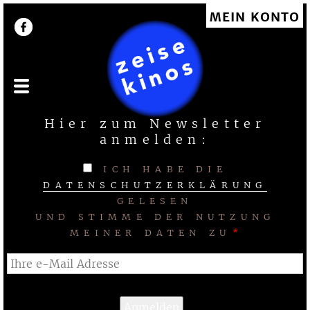
Direkt
MEIN KONTO
User account menu
zum
Inhalt
Hier zum Newsletter
anmelden:
ICH HABE DIE
DATENSCHUTZERKLÄRUNG
GELESEN
UND STIMME DER NUTZUNG
MEINER DATEN ZU