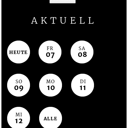
AKTUELL
HEUTE
07
08
09
10
11
ALLE
12