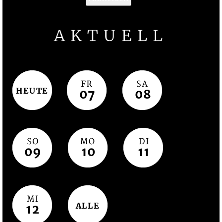
AKTUELL
HEUTE
07
08
09
10
11
ALLE
12