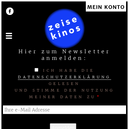
Direkt
MEIN KONTO
User account menu
zum
Inhalt
Hier zum Newsletter
anmelden:
ICH HABE DIE
DATENSCHUTZERKLÄRUNG
GELESEN
UND STIMME DER NUTZUNG
MEINER DATEN ZU