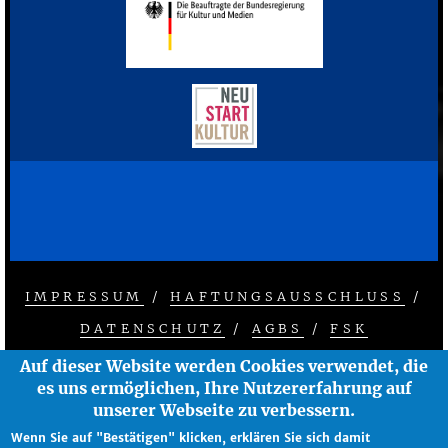
IMPRESSUM
/
HAFTUNGSAUSSCHLUSS
/
FOOTER
DATENSCHUTZ
/
AGBS
/
FSK
MENU
© 2026 ZEISE KINOS - ÄNDERUNGEN
Auf dieser Website werden Cookies verwendet, die
es uns ermöglichen, Ihre Nutzererfahrung auf
VORBEHALTEN
unserer Webseite zu verbessern.
ANGETRIEBEN DURCH
DRUPAL
Wenn Sie auf "Bestätigen" klicken, erklären Sie sich damit