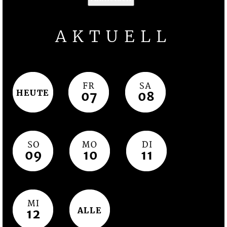
AKTUELL
HEUTE
07
08
09
10
11
ALLE
12