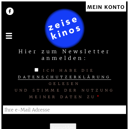
Direkt
MEIN KONTO
User account menu
zum
Inhalt
Hier zum Newsletter
anmelden:
ICH HABE DIE
DATENSCHUTZERKLÄRUNG
GELESEN
UND STIMME DER NUTZUNG
MEINER DATEN ZU