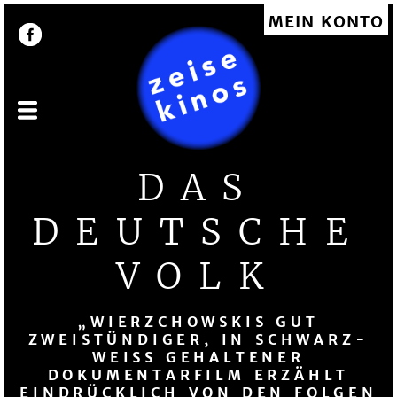
Direkt
MEIN KONTO
User account menu
zum
Inhalt
DAS
DEUTSCHE
VOLK
„WIERZCHOWSKIS GUT
ZWEISTÜNDIGER, IN SCHWARZ-
WEISS GEHALTENER D
OKUMENTARFILM ERZÄHLT E
INDRÜCKLICH VON DEN FOLGEN D