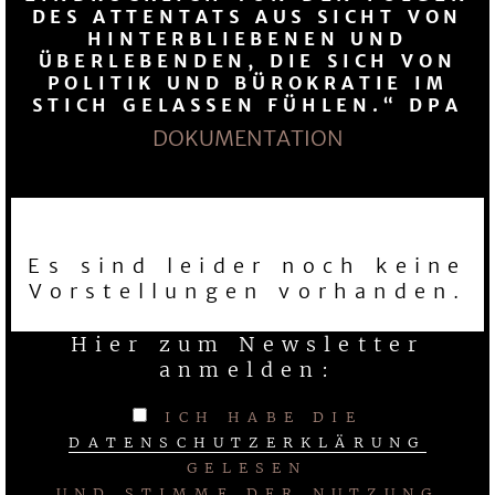
ES ATTENTATS AUS SICHT VON H
INTERBLIEBENEN UND U
̈BERLEBENDEN, DIE SICH VON P
OLITIK UND BÜROKRATIE IM S
TICH GELASSEN FÜHLEN.“ DPA
DOKUMENTATION
Es sind leider noch keine
Vorstellungen vorhanden.
Hier zum Newsletter
anmelden:
ICH HABE DIE
DATENSCHUTZERKLÄRUNG
GELESEN
UND STIMME DER NUTZUNG