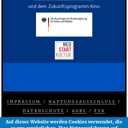
und dem Zukunftsprogramm Kino
IMPRESSUM
/
HAFTUNGSAUSSCHLUSS
/
FOOTER
DATENSCHUTZ
/
AGBS
/
FSK
MENU
© 2026 ZEISE KINOS - ÄNDERUNGEN
Auf dieser Website werden Cookies verwendet, die