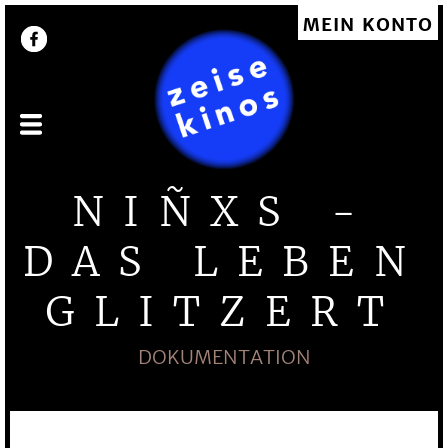
Direkt
MEIN KONTO
User account menu
zum
Inhalt
NIÑXS -
DAS LEBEN
GLITZERT
DOKUMENTATION