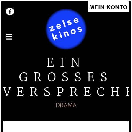
Direkt
MEIN KONTO
User account menu
zum
Inhalt
EIN
GROSSES V
ERSPRECHE
DRAMA